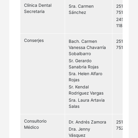
Clínica Dental
Sra. Carmen
2511-
Secretaria
Sánchez
7517
2458-
1182
Conserjes
Bach. Carmen
2511-
Vanessa Chavarría
7513
Sobalbarro
Sr. Gerardo
Sanabria Rojas
Sra. Helen Alfaro
Rojas
Sr. Kendal
Rodriguez Vargas
Sra. Laura Artavia
Salas
Consultorio
Dr. Andrés Zamora
2511-
Médico
7521
Dra. Jenny
Vásquez