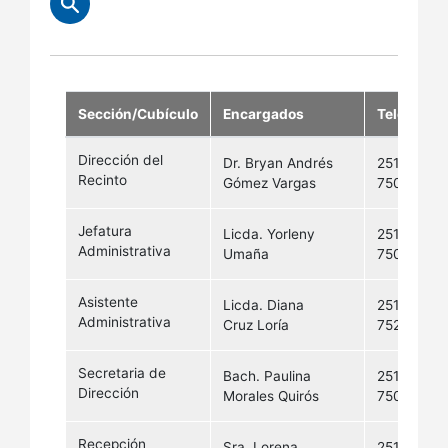
Sección/Cubículo
Encargados
Teléfono
Dirección del
Dr. Bryan Andrés
2511-
Recinto
Gómez Vargas
7505
Jefatura
Licda. Yorleny
2511-
Administrativa
Umaña
7503
Asistente
Licda. Diana
2511-
Administrativa
Cruz Loría
7524
Secretaria de
Bach. Paulina
2511-
Dirección
Morales Quirós
7504
Recepción
Sra. Lorena
2511-