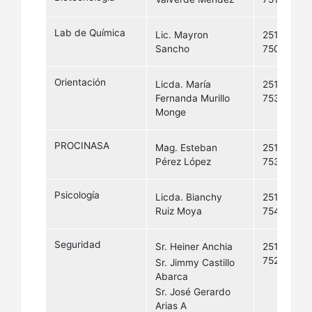
Lab de Química
Lic. Mayron
2511-
Sancho
7502
Orientación
Licda. María
2511-
Fernanda Murillo
7538
Monge
PROCINASA
Mag. Esteban
2511-
Pérez López
7539
Psicología
Licda. Bianchy
2511-
Ruiz Moya
7547
Seguridad
Sr. Heiner Anchia
2511-
7520
Sr. Jimmy Castillo
Abarca
Sr. José Gerardo
Arias A