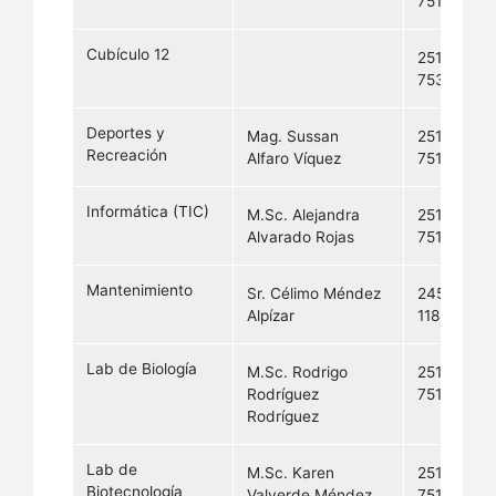
7515
Cubículo 12
2511-
7535
Deportes y
Mag. Sussan
2511-
Recreación
Alfaro Víquez
7511
Informática (TIC)
M.Sc. Alejandra
2511-
Alvarado Rojas
7512
Mantenimiento
Sr. Célimo Méndez
2458-
Alpízar
1184
Lab de Biología
M.Sc. Rodrigo
2511-
Rodríguez
7518
Rodríguez
Lab de
M.Sc. Karen
2511-
Biotecnología
Valverde Méndez
7519