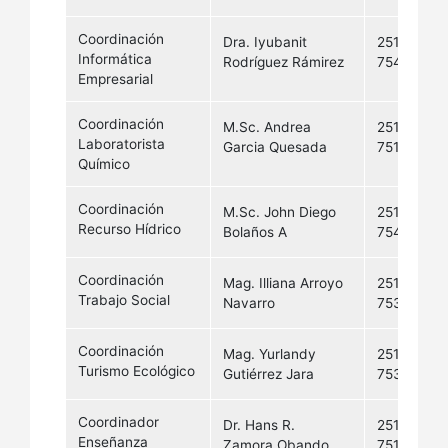
Coordinación
Dra. Iyubanit
2511-
Informática
Rodríguez Rámirez
7540
Empresarial
Coordinación
M.Sc. Andrea
2511-
Laboratorista
Garcia Quesada
7510
Químico
Coordinación
M.Sc. John Diego
2511-
Recurso Hídrico
Bolaños A
7541
Coordinación
Mag. Illiana Arroyo
2511-
Trabajo Social
Navarro
7537
Coordinación
Mag. Yurlandy
2511-
Turismo Ecológico
Gutiérrez Jara
7536
Coordinador
Dr. Hans R.
2511-
Enseñanza
Zamora Obando
7514