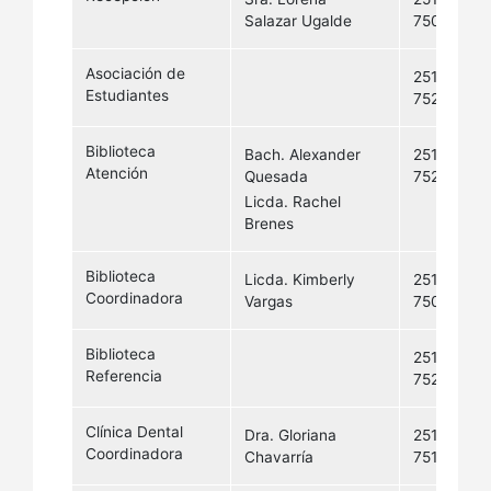
Salazar Ugalde
7500
Asociación de
2511-
Estudiantes
7523
Biblioteca
Bach. Alexander
2511-
Atención
Quesada
7525
Licda. Rachel
Brenes
Biblioteca
Licda. Kimberly
2511-
Coordinadora
Vargas
7508
Biblioteca
2511-
Referencia
7526
Clínica Dental
Dra. Gloriana
2511-
Coordinadora
Chavarría
7516